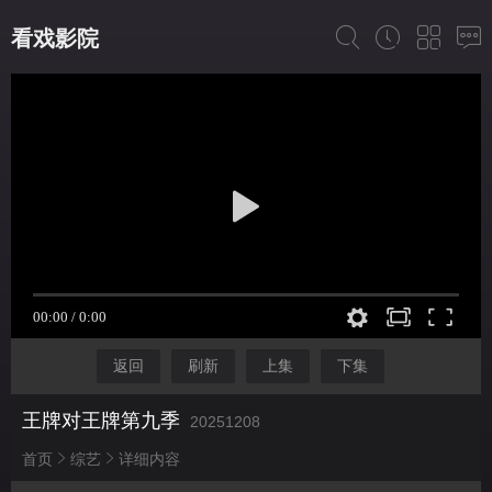
看戏影院
返回
刷新
上集
下集
王牌对王牌第九季
20251208
首页
综艺
详细内容