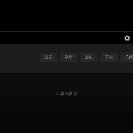
返回
刷新
上集
下集
关
© 看戏影院