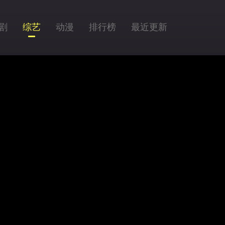
剧
综艺
动漫
排行榜
最近更新