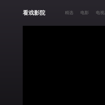
看戏影院
精选
电影
电视