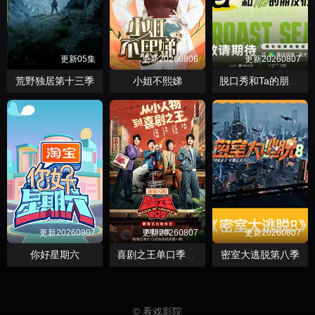
更新05集
更新20260806
更新20260807
荒野独居第十三季
小姐不熙娣
脱口秀和Ta的朋友们第三季
更新20260807
更新20260807
更新20260807
你好星期六
密室大逃脱第八季
喜剧之王单口季第三季
© 看戏影院