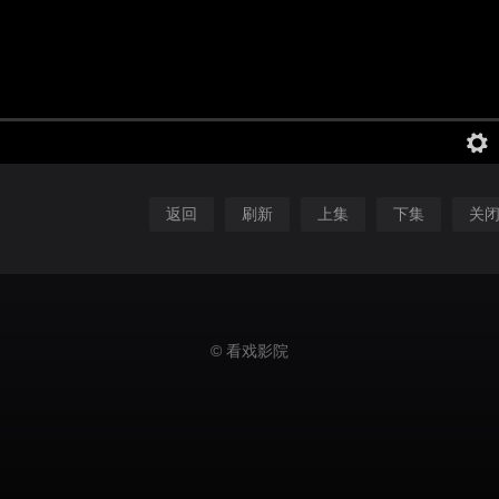
返回
刷新
上集
下集
关
© 看戏影院