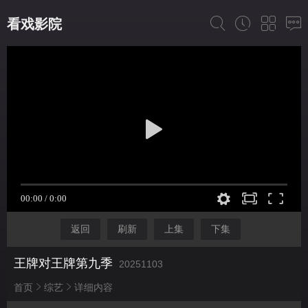
看戏影院
返回
刷新
上集
下集
王牌对王牌第九季
20251103
首页
综艺
详细内容