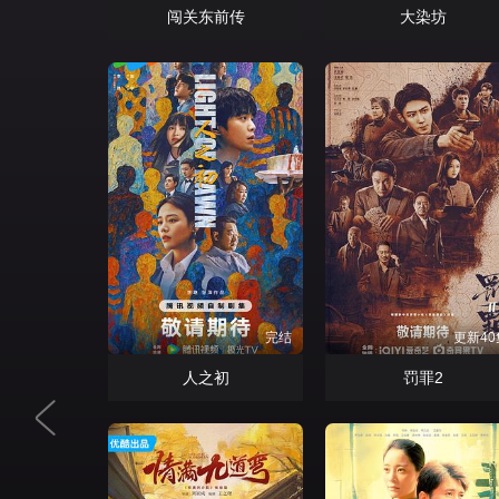
闯关东前传
大染坊
完结
更新40
人之初
罚罪2