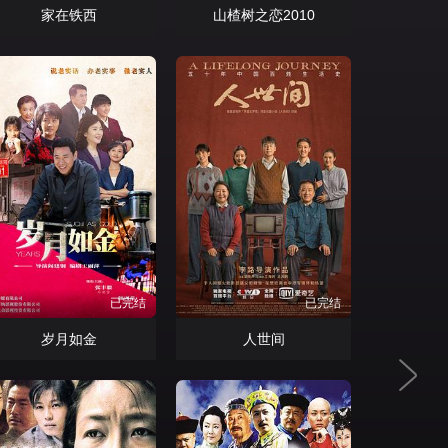
家在铁西
山楂树之恋2010
已完结
已完结
岁月如金
人世间