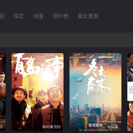
剧
综艺
动漫
排行榜
最近更新
结
第40集完结
全32集