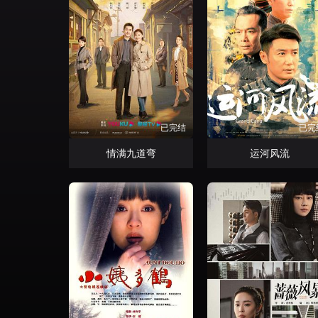
已完结
已完
情满九道弯
运河风流