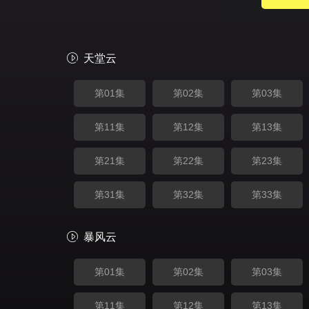
天堂云
第01集
第02集
第03集
第11集
第12集
第13集
第21集
第22集
第23集
第31集
第32集
第33集
暴风云
第01集
第02集
第03集
第11集
第12集
第13集