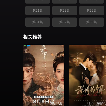
第21集
第22集
第23集
第31集
第32集
第33集
相关推荐
更新03集
更新06