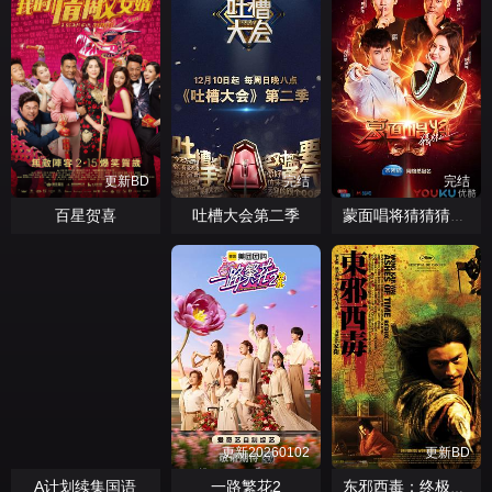
更新BD
完结
完结
百星贺喜
吐槽大会第二季
蒙面唱将猜猜猜第三季
BD
更新20260102
更新BD
A计划续集国语
一路繁花2
东邪西毒：终极版粤语