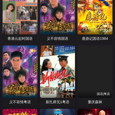
完结
完结
完结
香港云起时国语
义不容情国语
鹿鼎记国语1984
完结
完结
国语|粤语
义不容情粤语
新扎师兄1粤语
重庆森林