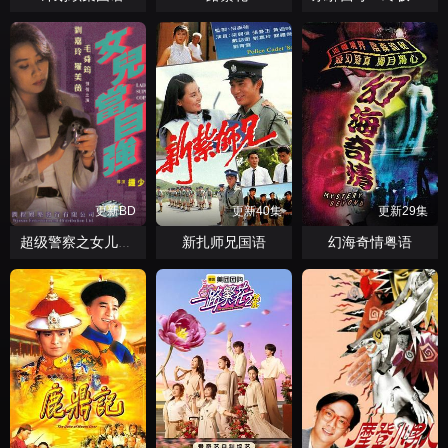
更新BD
更新40集
更新29集
新扎师兄国语
幻海奇情粤语
超级警察之女儿当自强