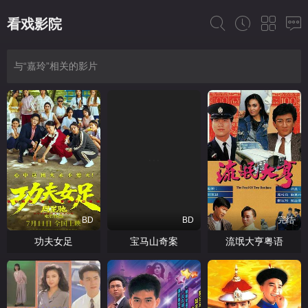
看戏影院
与“嘉玲”相关的影片
BD
BD
完结
功夫女足
宝马山奇案
流氓大亨粤语