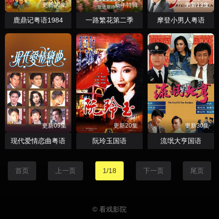
更新40集
新年特辑
更新13集
鹿鼎记粤语1984
一路繁花第二季
摩登小男人粤语
更新09集
更新20集
更新30集
现代爱情恋曲粤语
阮玲玉国语
流氓大亨国语
首页
上一页
1/18
下一页
尾页
© 看戏影院