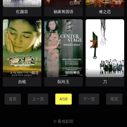
国语
已完结
国语
红颜容
杨家将国语
傩之恋
国语
国语|粤语
国语
自梳
阮玲玉
刀
首页
上一页
4/18
下一页
尾页
© 看戏影院