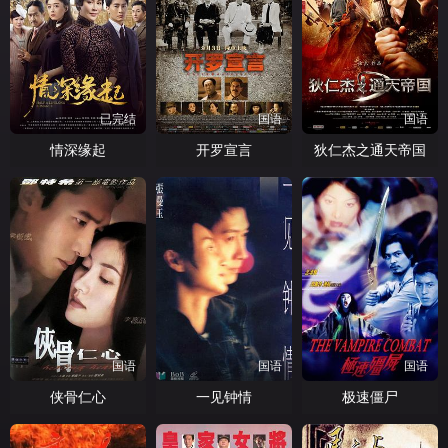
已完结
国语
国语
情深缘起
开罗宣言
狄仁杰之通天帝国
国语
国语
国语
侠骨仁心
一见钟情
极速僵尸