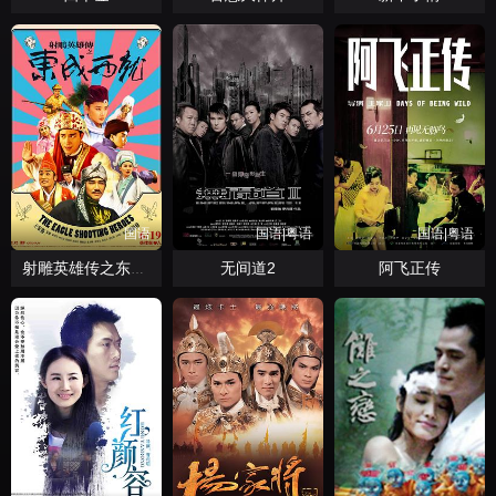
国语
国语|粤语
国语|粤语
无间道2
阿飞正传
射雕英雄传之东成西就