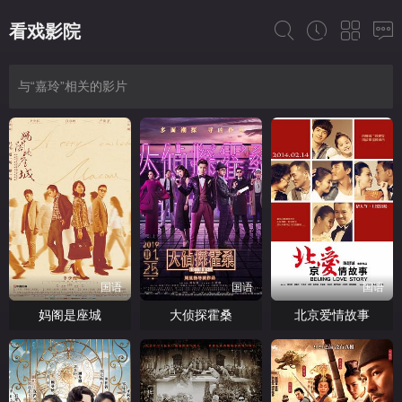
看戏影院
与“嘉玲”相关的影片
国语
国语
国语
妈阁是座城
大侦探霍桑
北京爱情故事