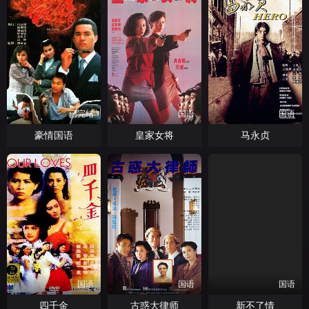
已完结
国语
国语
豪情国语
皇家女将
马永贞
国语
国语
国语
四千金
古惑大律师
新不了情