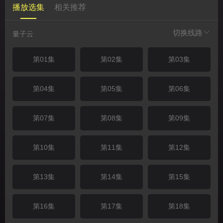
播放选集
相关推荐
切换线路
量子云
第01集
第02集
第03集
第04集
第05集
第06集
第07集
第08集
第09集
第10集
第11集
第12集
第13集
第14集
第15集
第16集
第17集
第18集