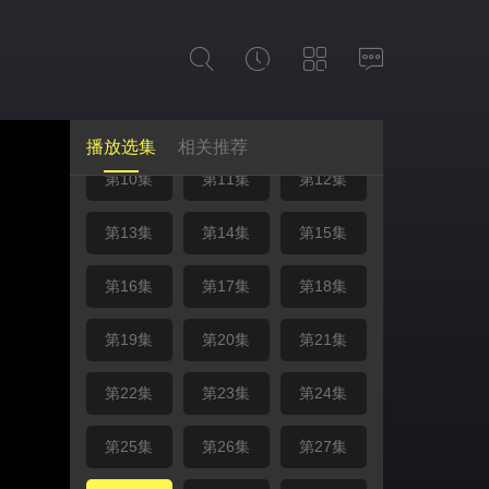
第01集
第02集
第03集
第04集
第05集
第06集
第07集
第08集
第09集
播放选集
相关推荐
第10集
第11集
第12集
第13集
第14集
第15集
第16集
第17集
第18集
第19集
第20集
第21集
第22集
第23集
第24集
第25集
第26集
第27集