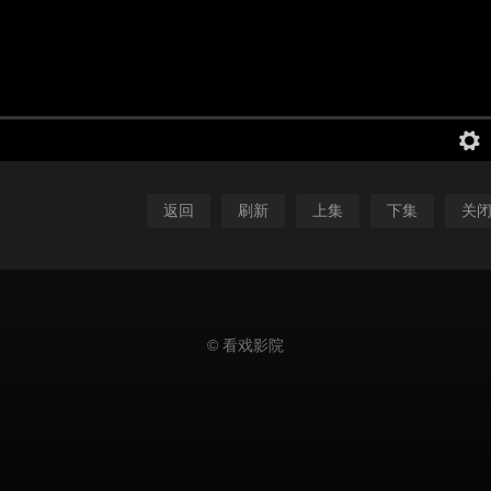
返回
刷新
上集
下集
关
© 看戏影院