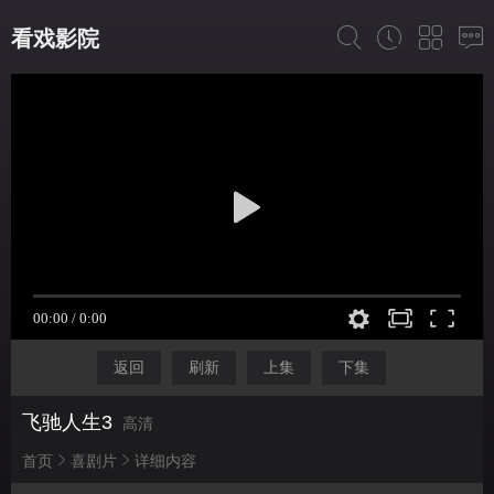
看戏影院
返回
刷新
上集
下集
飞驰人生3
高清
首页
喜剧片
详细内容