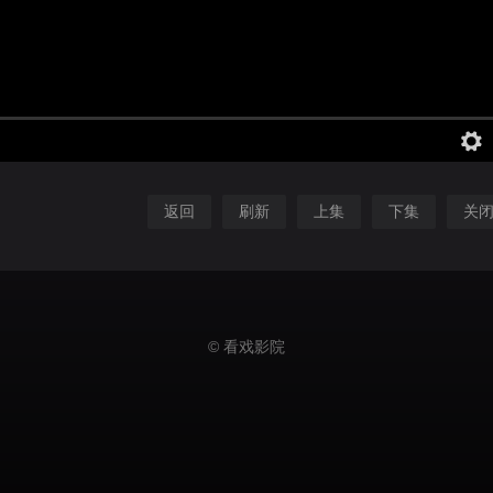
返回
刷新
上集
下集
关
© 看戏影院