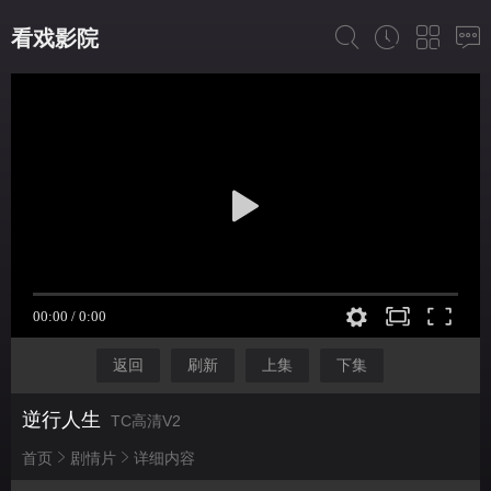
看戏影院
返回
刷新
上集
下集
逆行人生
TC高清V2
首页
剧情片
详细内容