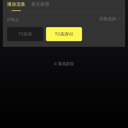
播放选集
相关推荐
切换线路
闪电云
TC高清
TC高清V2
© 看戏影院