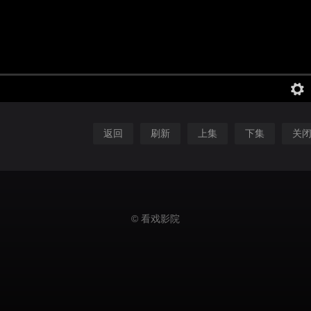
返回
刷新
上集
下集
关
© 看戏影院