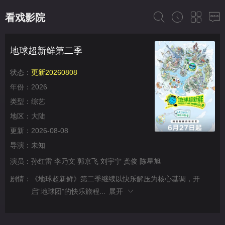
看戏影院
地球超新鲜第二季
状态：
更新20260808
年份：
2026
类型：
综艺
地区：
大陆
更新：
2026-08-08
导演：
未知
演员：
孙红雷
李乃文
郭京飞
刘宇宁
龚俊
陈星旭
剧情：
《地球超新鲜》第二季继续以快乐解压为核心基调，开
启“地球团”的快乐旅程...
展开