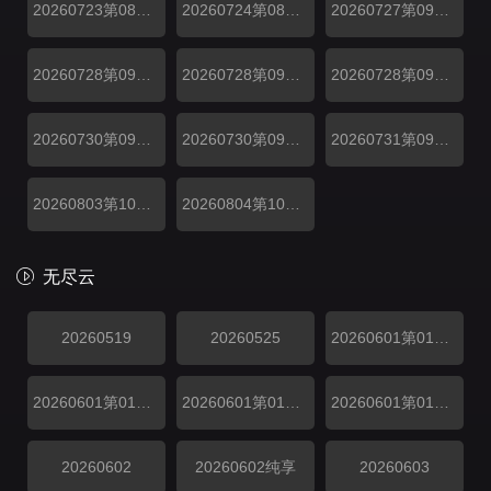
20260723第08期加更下
20260724第08期陪看
20260727第09期上
20260728第09期下纯享
20260728第09期下
20260728第09期上纯享
20260730第09期加更下
20260730第09期加更上
20260731第09期陪看
20260803第10期上纯享
20260804第10期下纯享
无尽云
20260519
20260525
20260601第01期上
20260601第01期上纯享
20260601第01期中
20260601第01期中纯享
20260602
20260602纯享
20260603