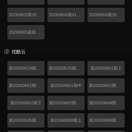
20260803第10期上纯享
20260804第01期番外下
20260804第10期下纯享
20260805超前彩蛋
优酷云
第20260519期往季回顾特辑
第20260525期半熟入住前
第20260601期上
第20260601期上纯享
第20260601期中
第20260601期中纯享
第20260602期下
第20260602期下纯享
第20260604期加更
第20260605期陪看
第20260608期上
第20260608期上纯享