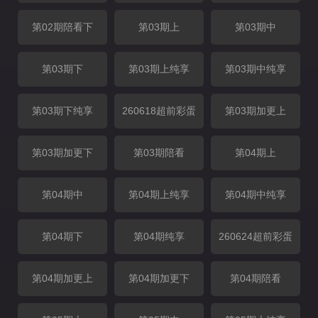
第02期陪看下
第03期上
第03期中
第03期下
第03期上纯享
第03期中纯享
第03期下纯享
260618超前彩蛋
第03期加更上
第03期加更下
第03期陪看
第04期上
第04期中
第04期上纯享
第04期中纯享
第04期下
第04期纯享
260624超前彩蛋
第04期加更上
第04期加更下
第04期陪看