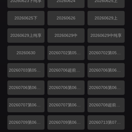
20260623下纯享
20260624
20260625上
20260625下
20260626
20260629上
20260629上纯享
20260629中
20260629中纯享
20260630
20260702第05期加更上
20260702第05期加更下
20260703第05期陪看
20260706超前彩蛋
20260706第06期上
20260706第06期上纯享
20260706第06期中
20260706第06期中纯享
20260707第06期下
20260707第06期下纯享
20260708超前彩蛋
20260709第06期加更上
20260709第06期加更下
20260713第07期上