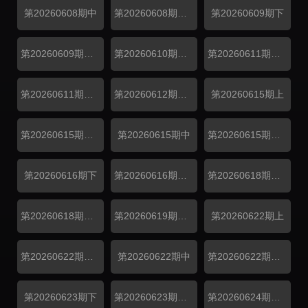
第20260608期中
第20260608期中纯享
第20260609期下
第20260609期下纯享
第20260610期超前彩蛋
第20260611期加更上
第20260611期加更下
第20260612期陪看上
第20260615期上
第20260615期上纯享
第20260615期中
第20260615期中纯享
第20260616期下
第20260616期下纯享
第20260618期加更上
第20260618期加更下
第20260619期陪看
第20260622期上
第20260622期上纯享
第20260622期中
第20260622期中纯享
第20260623期下
第20260623期下纯享
第20260624期超前彩蛋