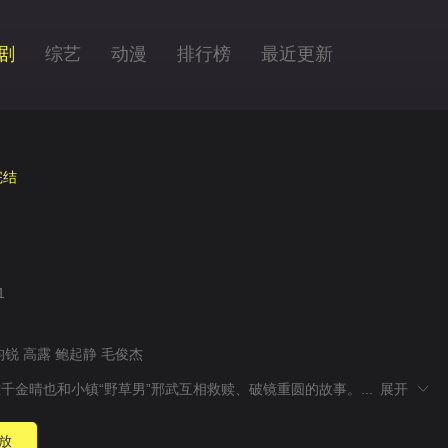
剧
综艺
动漫
排行榜
最近更新
完结
1
昀锐
高露
鲍起静
毛俊杰
千金晴也和小镇“野草男”邢武互相救赎、破镜重圆的故事。...
展开
放