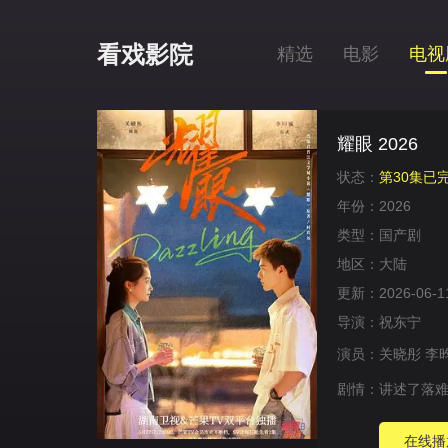
看戏影院
精选
电影
电视
耀眼 2026
状态：
第30集已
年份：
2026
类型：
国产剧
地区：
大陆
更新：
2026-06-1
导演：
祝东宁
演员：
关晓彤
李
剧情：
讲述了落难
在线播