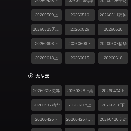
20260425上
20260426精华
20260426专访
20260509上
20260510
20260511药神
20260523无限电台
20260526
20260528
20260606上
20260606下
20260607精华
20260613上
20260615
20260618
无尽云
20260328先导
20260328上桌
20260404上
20260412精华
20260418上
20260418下
20260425下
20260425无线电台
20260426专访