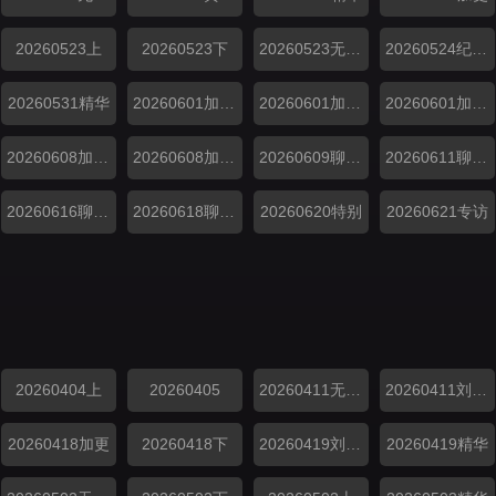
20260523上
20260523下
20260523无限电台
20260524纪凌尘专访
20260531精华
20260601加更上
20260601加更中
20260601加更下
20260608加更1
20260608加更2
20260609聊天局
20260611聊天局
20260616聊天局
20260618聊天局
20260620特别
20260621专访
20260404上
20260405
20260411无限电台
20260411刘晓庆
20260418加更
20260418下
20260419刘海宽
20260419精华