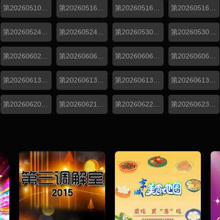
第20260510期精华
第20260516期上
第20260516期下
第20260516期无限电台
第20260524期纪凌尘专访
第20260524期精华
第20260530期上
第20260530期下
第20260602期聊天局
第20260606期上
第20260606期下
第20260606期无限电台
第20260613期下
第20260613期无限电台
第20260613期下一部爆款纯享
第20260613期向阳而生纯享
第20260620期特别
第20260621期王格格专访
第20260622期加更
第20260623期聊天局