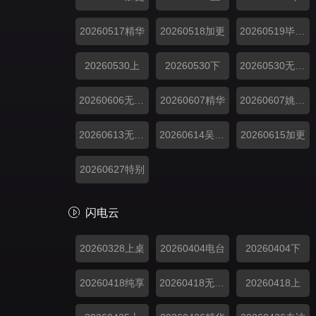
20260517精华
20260518加更
20260519毕业典礼直播
20260530上
20260530下
20260530无限电台
20260606无限电台
20260607精华
20260607姚冠宇专访
20260613无限电台
20260614吴添豪专访
20260615加更
20260627特别
闪电云
20260328上桌
20260404电台
20260404下
20260418纯享
20260418无限电台
20260418上