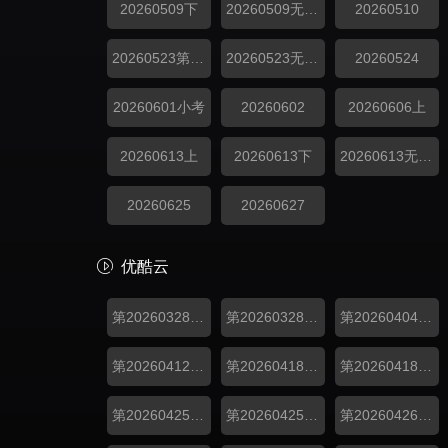
20260509下
20260509无限电台
20260510
20260523第08期下
20260523无限电台
20260524
20260601小考
20260602
20260606上
20260613上
20260613下
20260613无限电台
20260625
20260627
优酷云
第20260328期先导片
第20260328期见面会
第20260404期上
第20260412期精华
第20260418期上
第20260418期下
第20260425期下
第20260425期无限电台
第20260426期甘望星专访