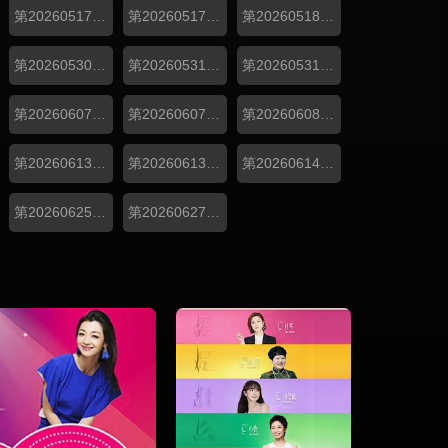
第20260517期梁汉文专访
第20260517期精华
第20260518期加更
第20260530期无限电台
第20260531期朱美吉专访
第20260531期精华
第20260607期姚冠宇专访
第20260607期精华
第20260608期加更
第20260613期一念纯享
第20260613期纯享
第20260614期吴添豪专访
第20260625期聊天局
第20260627期特别