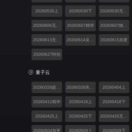
20260530上
20260530下
20260530无限电台
20260606无限电台
20260607精华
20260607姚冠宇专访
20260613无限电台
20260614吴添豪专访
20260615加更
20260627特别
量子云
20260328超前聚会
20260328先导片
20260404上
20260412精华
20260418上
20260418下
20260425上
20260425下
20260425无线电台
20260504加更
20260509上
20260509下