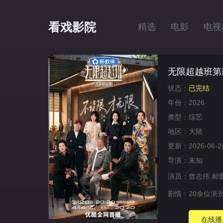
看戏影院
精选
电影
电视
无限超越班第
状态：
已完结
年份：
2026
类型：
综艺
地区：
大陆
更新：
2026-06-2
导演：
未知
演员：
曾志伟
郝
剧情：
20余位演
在线播