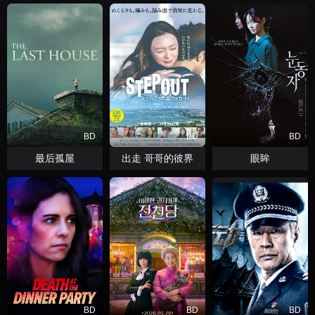
BD
BD
BD
最后孤屋
出走 哥哥的彼界
眼眸
BD
BD
BD