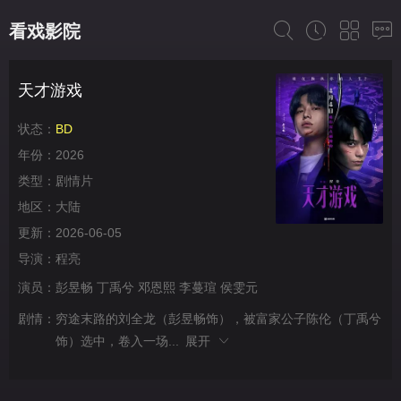
看戏影院
天才游戏
状态：
BD
年份：
2026
类型：
剧情片
地区：
大陆
更新：
2026-06-05
导演：
程亮
演员：
彭昱畅
丁禹兮
邓恩熙
李蔓瑄
侯雯元
剧情：
穷途末路的刘全龙（彭昱畅饰），被富家公子陈伦（丁禹兮
饰）选中，卷入一场...
展开