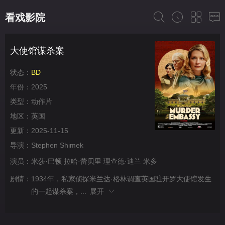
看戏影院
大使馆谋杀案
状态：
BD
年份：
2025
类型：
动作片
地区：
英国
更新：
2025-11-15
导演：
Stephen Shimek
演员：
米莎·巴顿
拉哈·蕾贝里
理查德·迪兰
米多
剧情：
1934年，私家侦探米兰达·格林调查英国驻开罗大使馆发生
的一起谋杀案，...
展开