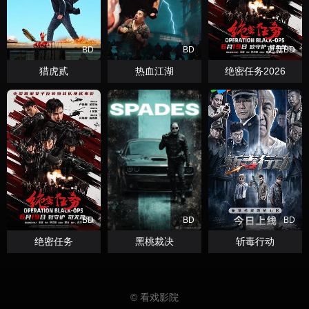
BD
BD
更新BD
猎虎贰
热血江湖
绝密任务2026
BD
BD
BD
绝密任务
黑桃裁决
斩毒行动
© 看戏影院