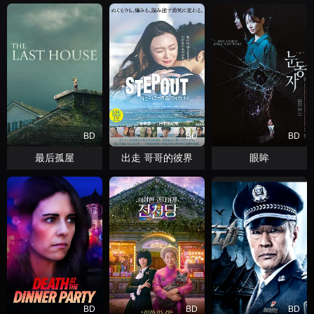
BD
BD
BD
最后孤屋
出走 哥哥的彼界
眼眸
BD
BD
BD