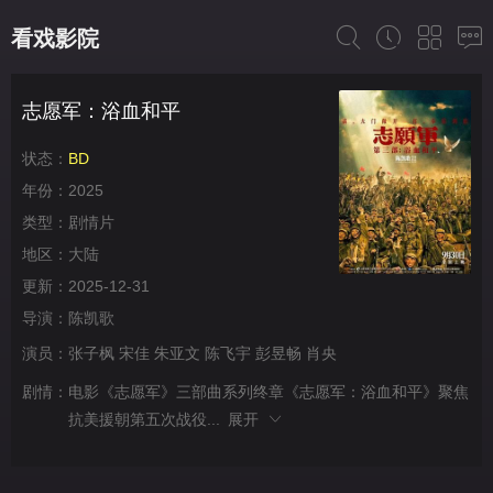
看戏影院
志愿军：浴血和平
状态：
BD
年份：
2025
类型：
剧情片
地区：
大陆
更新：
2025-12-31
导演：
陈凯歌
演员：
张子枫
宋佳
朱亚文
陈飞宇
彭昱畅
肖央
剧情：
电影《志愿军》三部曲系列终章《志愿军：浴血和平》聚焦
抗美援朝第五次战役...
展开