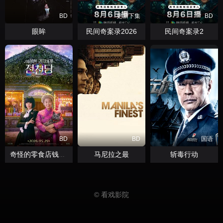
BD
更新下集
BD
眼眸
民间奇案录2026
民间奇案录2
BD
BD
国语
马尼拉之最
斩毒行动
奇怪的零食店钱天堂
© 看戏影院