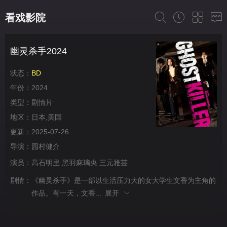
看戏影院
幽灵杀手2024
状态：
BD
年份：
2024
类型：
剧情片
地区：
日本,美国
更新：
2025-07-26
导演：
园村健介
演员：
高石明里
黑羽麻璃央
三元雅芸
剧情：
《幽灵杀手》是一部以生活压力大的女大学生文香为主角的
作品。有一天，文香...
展开