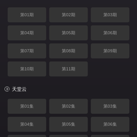
第01期
第02期
第03期
第04期
第05期
第06期
第07期
第08期
第09期
第10期
第11期
天堂云
第01集
第02集
第03集
第04集
第05集
第06集