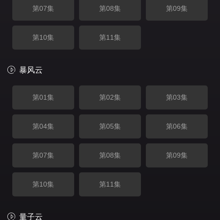
第07集
第08集
第09集
第10集
第11集
暴风云
第01集
第02集
第03集
第04集
第05集
第06集
第07集
第08集
第09集
第10集
第11集
量子云