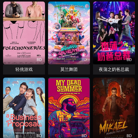
BD
BD
BD
轻佻游戏
莫兰舞团
夜蒲之奶爸总裁
BD
BD
BD