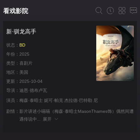
看戏影院
新·驯龙高手
状态：
BD
年份：
2025
类型：
喜剧片
地区：
美国
更新：
2025-10-04
导演：
迪恩·德布卢瓦
演员：
梅森·泰晤士
妮可·帕克
杰拉德·巴特勒
尼
剧情：
影片讲述小嗝嗝（梅森·泰晤士MasonThames饰）偶然间遭
遇传说中...
展开