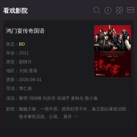
看戏影院
鸿门宴传奇国语
状态：
BD
年份：
2011
类型：
剧情片
地区：
大陆,香港
更新：
2025-08-31
导演：
李仁港
演员：
黎明
冯绍峰
刘亦菲
张涵予
黄秋生
陈小春
剧情：
巍巍大秦，一统中原。然而好景不长，秦王朝以暴政治国，
致令黎民百姓、公侯...
展开