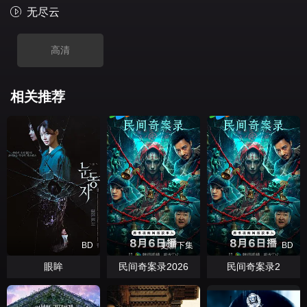
无尽云
高清
相关推荐
BD
更新下集
BD
眼眸
民间奇案录2026
民间奇案录2