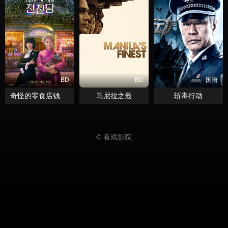
BD
BD
国语
马尼拉之最
斩毒行动
奇怪的零食店钱天堂
© 看戏影院