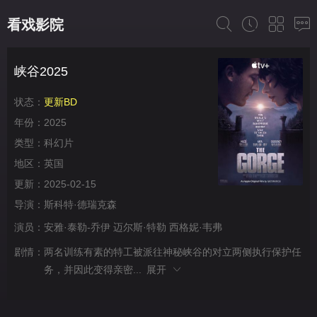
看戏影院
峡谷2025
状态：
更新BD
年份：
2025
类型：
科幻片
地区：
英国
更新：
2025-02-15
导演：
斯科特·德瑞克森
演员：
安雅·泰勒-乔伊
迈尔斯·特勒
西格妮·韦弗
剧情：
两名训练有素的特工被派往神秘峡谷的对立两侧执行保护任
务，并因此变得亲密...
展开