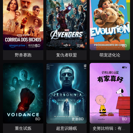
BD
完结
BD
野兽赛跑
复仇者联盟
萌宠进化论
BD
更新BD
BD
重生试炼
超意识睡眠
史努比特辑：有家真好