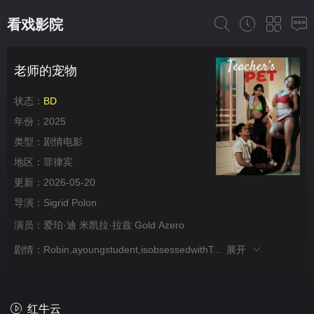
看戏影院
老师的宠物
状态：
BD
年份：
2025
类型：
剧情电影
地区：
菲律宾
更新：
2026-05-20
导演：
Sigrid Polon
演员：
爱珀·迪
米凯拉·拉兹
Gold
Azero
剧情：
Robin,ayoungstudent,isobsessedwithT...
展开
红牛云