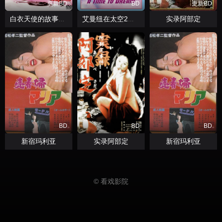
更新BD
BD
更新BD
实录阿部定
白衣天使的故事：下流的行为
艾曼纽在太空2：欲望世界
BD
BD
BD
新宿玛利亚
实录阿部定
新宿玛利亚
© 看戏影院