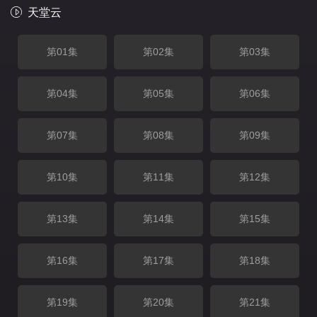
天堂云
第01集
第02集
第03集
第04集
第05集
第06集
第07集
第08集
第09集
第10集
第11集
第12集
第13集
第14集
第15集
第16集
第17集
第18集
第19集
第20集
第21集