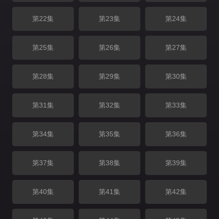
第22集
第23集
第24集
第25集
第26集
第27集
第28集
第29集
第30集
第31集
第32集
第33集
第34集
第35集
第36集
第37集
第38集
第39集
第40集
第41集
第42集