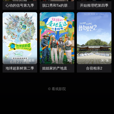
心动的信号第九季
开始推理吧第四季
脱口秀和Ta的朋友们第三季
第7超前
第2
第7集
地球超新鲜第二季
合宿相亲2
姐姐家的产地直送3
© 看戏影院