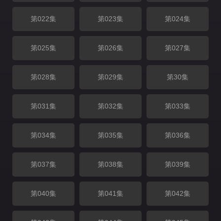
第022集
第023集
第024集
第025集
第026集
第027集
第028集
第029集
第30集
第031集
第032集
第033集
第034集
第035集
第036集
第037集
第038集
第039集
第040集
第041集
第042集