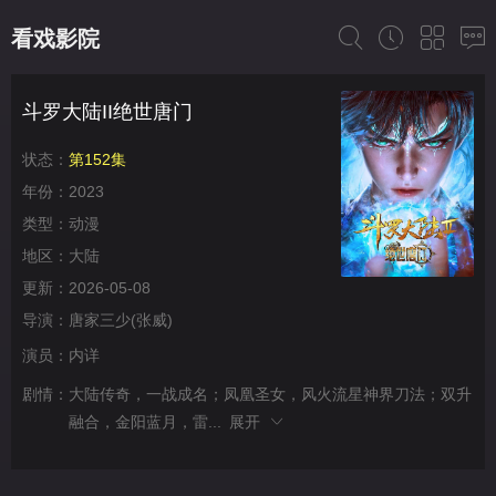
看戏影院
斗罗大陆II绝世唐门
状态：
第152集
年份：
2023
类型：
动漫
地区：
大陆
更新：
2026-05-08
导演：
唐家三少(张威)
演员：
内详
剧情：
大陆传奇，一战成名；凤凰圣女，风火流星神界刀法；双升
融合，金阳蓝月，雷...
展开