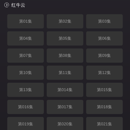
红牛云
第01集
第02集
第03集
第04集
第05集
第06集
第07集
第08集
第09集
第10集
第11集
第12集
第13集
第014集
第015集
第016集
第017集
第018集
第019集
第020集
第021集