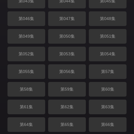
第043集
第044集
第045集
第046集
第047集
第048集
第049集
第050集
第051集
第052集
第053集
第054集
第055集
第056集
第57集
第58集
第59集
第60集
第61集
第62集
第63集
第64集
第65集
第66集