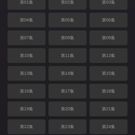
第01集
第02集
第03集
第04集
第05集
第06集
第07集
第08集
第09集
第10集
第11集
第12集
第13集
第14集
第15集
第16集
第17集
第18集
第19集
第20集
第21集
第22集
第23集
第24集