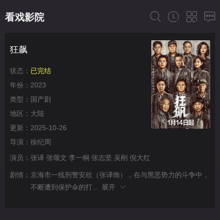
看戏影院
狂飙
状态：
已完结
年份：
2023
类型：
国产剧
地区：
大陆
更新：
2025-10-26
导演：
徐纪周
演员：
张译
张颂文
李一桐
张志坚
吴刚
倪大红
剧情：
京海市一线刑警安欣（张译饰），在与黑恶势力的斗争中，
不断遭到保护伞的打...
展开