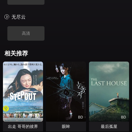
无尽云
高清
相关推荐
BD
BD
BD
出走 哥哥的彼界
眼眸
最后孤屋