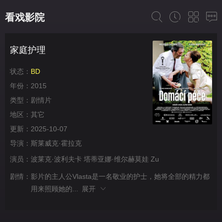
看戏影院
家庭护理
状态：
BD
年份：
2015
类型：
剧情片
地区：
其它
更新：
2025-10-07
导演：
斯莱威克·霍拉克
演员：
波莱克·波利夫卡
塔蒂亚娜·维尔赫莫娃
Zu
剧情：
影片的主人公Vlasta是一名敬业的护士，她将全部的精力都
用来照顾她的...
展开