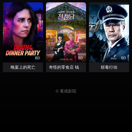
BD
BD
BD
晚宴上的死亡
斩毒行动
奇怪的零食店 钱天堂
© 看戏影院