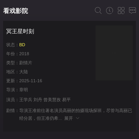
看戏影院
冥王星时刻
状态：
BD
年份：
2018
类型：
剧情片
地区：
大陆
更新：
2025-11-16
导演：
章明
演员：
王学兵
刘丹
曾美慧孜
易平
剧情：
导演王准前往著名演员高丽的拍摄现场探班，尽管与高丽已
经分居，但王准仍希...
展开