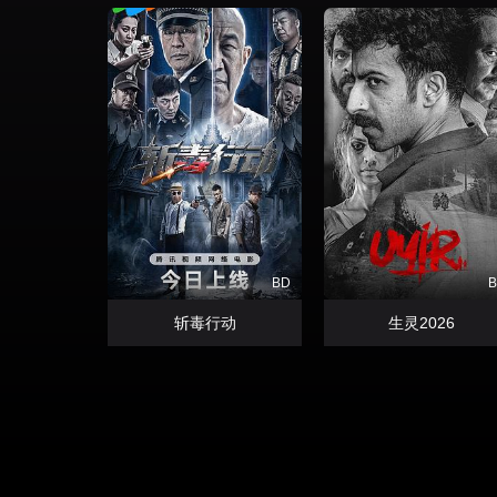
BD
斩毒行动
生灵2026