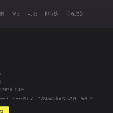
剧
综艺
动漫
排行榜
最近更新
1
夫
龙
刘亦菲
李冰冰
hael Angarano 饰）是一个疯狂迷恋港台功夫片的...
展开
放