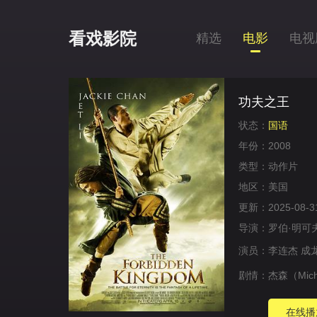
看戏影院
精选
电影
电视
功夫之王
状态：
国语
年份：
2008
类型：
动作片
地区：
美国
更新：
2025-08-3
导演：
罗伯·明可
演员：
李连杰
成
剧情：
杰森（Mic
在线播