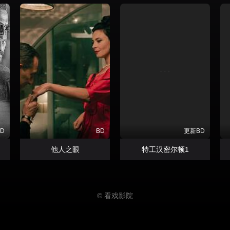
BD
BD
更新BD
他人之眼
特工汉密尔顿1
© 看戏影院